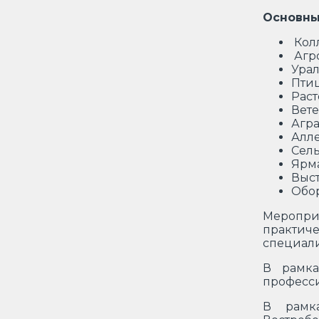
Основны
Кол
Агро
Урал
Пти
Раст
Вет
Агра
Алл
Сель
Ярма
Выс
Обо
Меропри
практиче
специали
В рамка
професси
В рамка