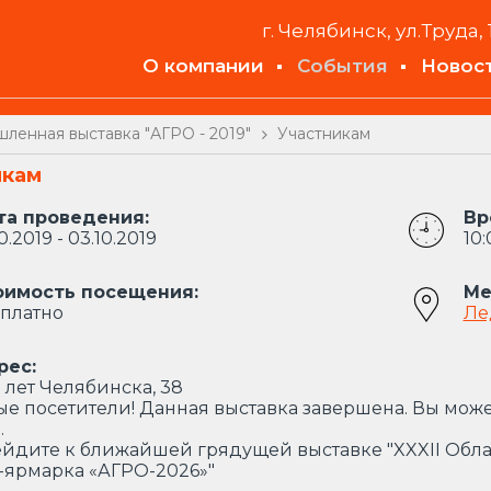
г. Челябинск, ул.Труда, 
О компании
События
Новос
ленная выставка "АГРО - 2019"
Участникам
икам
та проведения:
Вр
10.2019 - 03.10.2019
10:
оимость посещения:
Ме
платно
Ле
рес:
 лет Челябинска, 38
е посетители! Данная выставка завершена. Вы може
.
йдите к ближайшей грядущей выставке "XXXII Обл
-ярмарка «АГРО-2026»"