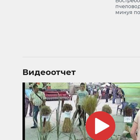
Востреб
пчеловод
минуя п
Видеоотчет