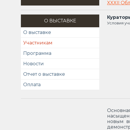
XXXII Об
Куратор
О ВЫСТАВКЕ
Условия уч
О выставке
Участникам
Программа
Новости
Отчет о выставке
Оплата
Основная
насыщен
новым в
демонст