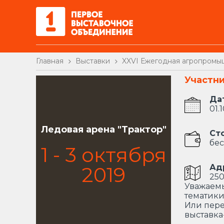
Главная
Выставки
XXVI Ежегодная агропромыш
Участн
Да
01.
Ледовая арена "Трактор"
Ст
бес
1
-
3
октября
2019
Ад
250
Уважаемы
тематики
Или пере
выставка