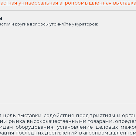
ластная универсальная агропромышленная выставк
ы
астия и другие вопросы уточняйте у кураторов:
 цель выставки: содействие предприятиям и орг
ии рынка высококачественными товарами, определ
идам оборудования, установление деловых межр
рация последних достижений в агропромышленном