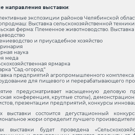
е направления выставки
:
лективные экспозиции районов Челябинской облас
продмаш: Выставка сельскохозяйственной техники
ьская ферма: Племенное животноводство. Выставк
цеводство
ениеводство и приусадебное хозяйство
еринария
рная наука
ея меда
скохозяйственная ярмарка
рка "Сад-огород"
тавка предприятий агропромышленного комплекса
рудование для пищевого и перерабатывающего про
ятие предусматривает насыщенную деловую про
ская конференция, круглые столы), демонстрационн
стов, презентации предприятий, конкурсы инновац
х выставки состоится дегустационный конкурс
ональное жюри определит лучшего производителя
х выставки будет проведена «Сельскохозяйс