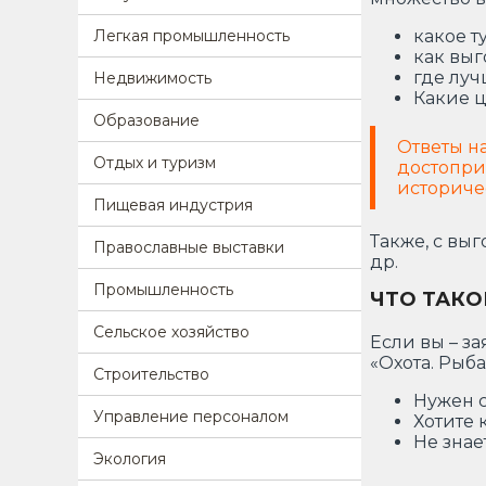
Легкая промышленность
какое т
как выг
где луч
Недвижимость
Какие ц
Образование
Ответы н
Отдых и туризм
достопри
историче
Пищевая индустрия
Также, с вы
Православные выставки
др.
Промышленность
ЧТО ТАКО
Сельское хозяйство
Если вы – з
«Охота. Рыб
Строительство
Нужен 
Управление персоналом
Хотите 
Не знае
Экология