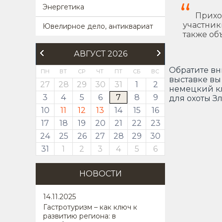
Энергетика
Прихо
участник
Ювелирное дело, антиквариат
также об
АВГУСТ 2026
Обратите вн
ПН
ВТ
СР
ЧТ
ПТ
СБ
ВС
выставке вы
27
28
29
30
31
1
2
немецкий кл
3
4
5
6
7
8
9
для охоты З
10
11
12
13
14
15
16
17
18
19
20
21
22
23
24
25
26
27
28
29
30
31
1
2
3
4
5
6
НОВОСТИ
14
.11.2025
Гастротуризм – как ключ к
развитию региона: в