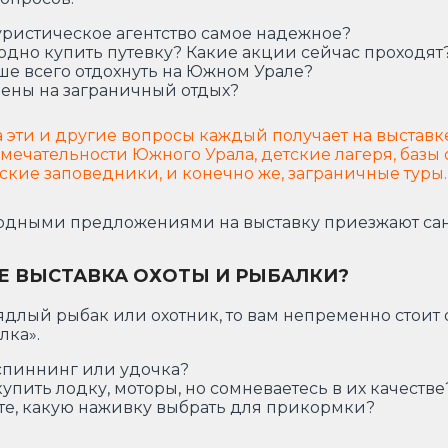
уристическое агентство самое надежное?
одно купить путевку? Какие акции сейчас проходят
ше всего отдохнуть на Южном Урале?
ены на заграничный отдых?
а эти и другие вопросы каждый получает на выставк
мечательности Южного Урала, детские лагеря, базы
ские заповедники, и конечно же, заграничные туры.
годными предложениями на выставку приезжают сана
Е ВЫСТАВКА ОХОТЫ И РЫБАЛКИ?
аядлый рыбак или охотник, то вам непременно стоит
алка».
спиннинг или удочка?
купить лодку, моторы, но сомневаетесь в их качестве
те, какую наживку выбрать для прикормки?