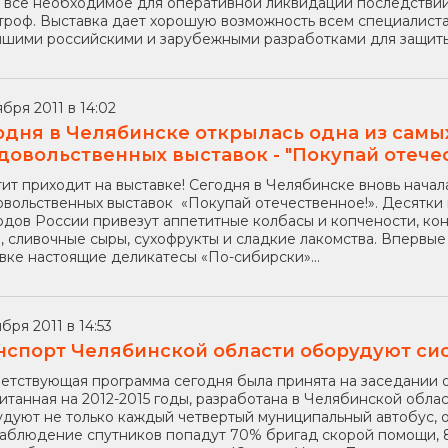
 все необходимое для оперативной ликвидации последствий
троф. Выставка дает хорошую возможность всем специалистам
шими российскими и зарубежными разработками для защиты 
ября 2011 в 14:02
одня в Челябинске открылась одна из сам
довольственных выставок - "Покупай отечес
ит приходит на выставке! Сегодня в Челябинске вновь нача
вольственных выставок «Покупай отечественное!». Десятки 
одов России привезут аппетитные колбасы и копчености, ко
, сливочные сыры, сухофрукты и сладкие лакомства. Впервы
вке настоящие деликатесы «По-сибирски»...
бря 2011 в 14:53
нспорт Челябинской области оборудуют си
етствующая программа сегодня была принята на заседании о
итанная на 2012-2015 годы, разработана в Челябинской обл
дуют не только каждый четвертый муниципальный автобус,
аблюдение спутников попадут 70% бригад скорой помощи, 8