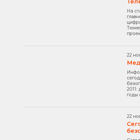
Тел
На ст
главн
цифро
Тюмен
проек
22 но
Мед
Инфор
сегод
безоп
2011:
годы 
22 ноя
Сег
без