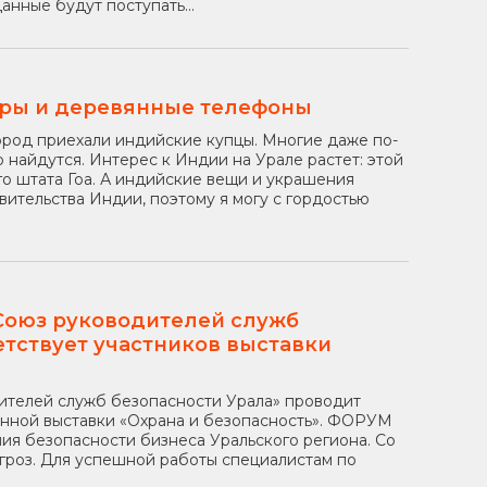
нные будут поступать...
вры и деревянные телефоны
ород приехали индийские купцы. Многие даже по-
о найдутся. Интерес к Индии на Урале растет: этой
о штата Гоа. А индийские вещи и украшения
вительства Индии, поэтому я могу с гордостью
Союз руководителей служб
етствует участников выставки
ителей служб безопасности Урала» проводит
анной выставки «Охрана и безопасность». ФОРУМ
ния безопасности бизнеса Уральского региона. Со
гроз. Для успешной работы специалистам по