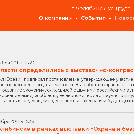
г. Челябинск, ул.Труда, 
О компании
События
Новос
ября 2011 в 15:23
бласти определились с выставочно-конгрес
л Юревич подписал постановление, утверждающее участие 
вочно-конгрессной деятельности. Эта работа направлена 
, развитие экономических связей с другими российскими ре
рование имиджа области, ее экономического, научного и ку
льность в следующем году начнется с февраля и будет длитьс
ября 2011 в 15:36
елябинске в рамках выставки «Охрана и безо