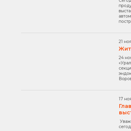
Сегод
проду
выста
автом
постр
21 ноя
Жит
24 но
«Урал
секци
эндок
Воров
17 но
Гла
выс
Уважа
сегод