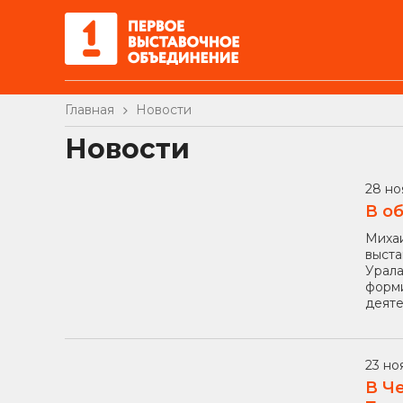
Главная
Новости
Новости
28 но
В о
Михаи
выста
Урала
форми
деяте
23 но
В Ч