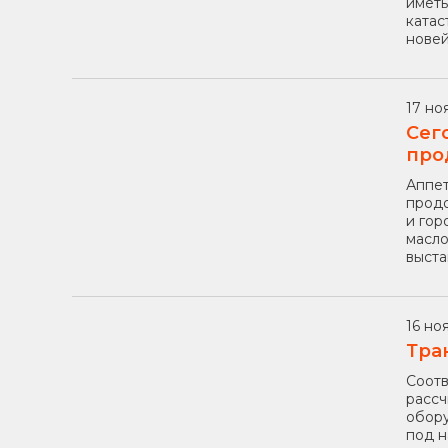
иметь
катас
новей
17 но
Сег
про
Аппет
продо
и гор
масло
выста
16 ноя
Тра
Соотв
рассч
обору
под н