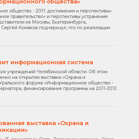
ормационного общества»
ое общество - 2011: достижения и перспективы»
ное правительство» и перспективы устранение
дставители из Москвы, Екатеринбурга,
 Сергей Комяков подчеркнул, что по реализации
нит информационная система
их учреждений Челябинской области. Об этом
енко на открытии выставки «Охрана и
 I Уральского форума «Информационное общество -
бернатора, финансирование программы на 2011-2012
ованная выставка «Охрана и
уникации»