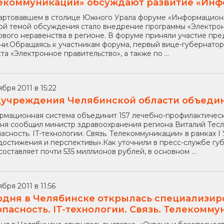
екоммуникации» обсуждают развитие «Инф
артовавшем в столице Южного Урала форуме «Информационн
ой темой обсуждения стало внедрение программы «Электрон
вого неравенства в регионе. В форуме приняли участие пре
и.Обращаясь к участникам форума, первый вице-губернатор
та «Электронное правительство», а также по ...
ября 2011 в 15:22
учреждения Челябинской области объеди
мационная система объединит 157 лечебно-профилактическ
ня сообщил министр здравоохранения региона Виталий Тесл
асность. IT-технологии. Связь. Телекоммуникации» в рамках
 достижения и перспективы».Как уточнили в пресс-службе гу
составляет почти 535 миллионов рублей, в основном ...
бря 2011 в 11:56
одня в Челябинске открылась специализир
опасность. IT-технологии. Связь. Телекомм