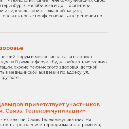
. IT- технологии. Связь. Телекоммуникации». Свою
атеринбурга, Челябинска и др. Посетители
зи и видеослежения, пожарной защиты,
ко оценить новые профессиональные решения по
здоровье
ический форум и межрегиональная выставка
здрава.В рамках форума будут работать несколько
ации, охране психического здоровья, детской
ть в медицинской академии по адресу: ул.
руглого ...
Давыдов приветствует участников
ии. Связь. Телекоммуникации»
-технологии. Связь. Телекоммуникации»! На
стоять проявлениям терроризма и экстремизма,