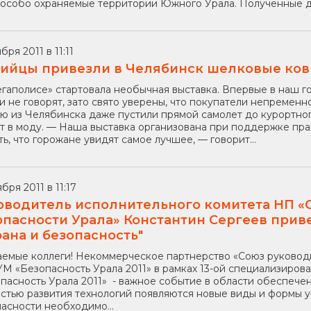
 особо охраняемые территории Южного Урала. Полученные да
бря 2011 в 11:11
ийцы привезли в Челябинск шелковые ко
гаполисе» стартовала необычная выставка. Впервые в наш г
и не говорят, зато свято уверены, что покупатели непременн
ю из Челябинска даже пустили прямой самолет до курортног
т в моду. — Наша выставка организована при поддержке пра
ть, что горожане увидят самое лучшее, — говорит...
бря 2011 в 11:17
оводитель исполнительного комитета НП «
опасности Урала» Константин Сергеев прив
рана и безопасность"
емые коллеги! Некоммерческое партнерство «Союз руковод
 «Безопасность Урала 2011» в рамках 13-ой специализиров
пасность Урала 2011» - важное событие в области обеспече
стью развития технологий появляются новые виды и формы у
асности необходимо...