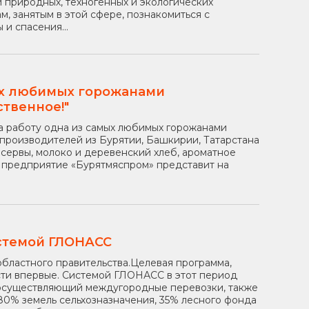
 природных, техногенных и экологических
, занятым в этой сфере, познакомиться с
и спасения...
ых любимых горожанами
твенное!"
ла работу одна из самых любимых горожанами
производителей из Бурятии, Башкирии, Татарстана
нсервы, молоко и деревенский хлеб, ароматное
е предприятие «Бурятмяспром» представит на
стемой ГЛОНАСС
бластного правительства.Целевая программа,
асти впервые. Системой ГЛОНАСС в этот период
 осуществляющий междугородные перевозки, также
0% земель сельхозназначения, 35% лесного фонда