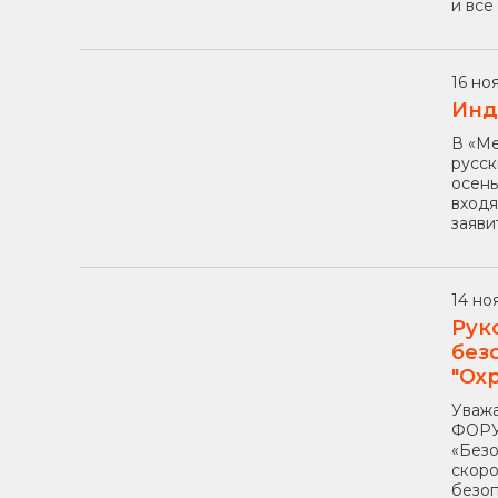
и все
16 ноя
Инд
В «Ме
русск
осень
входя
заяви
14 ноя
Рук
без
"Ох
Уважа
ФОРУМ
«Безо
скоро
безоп