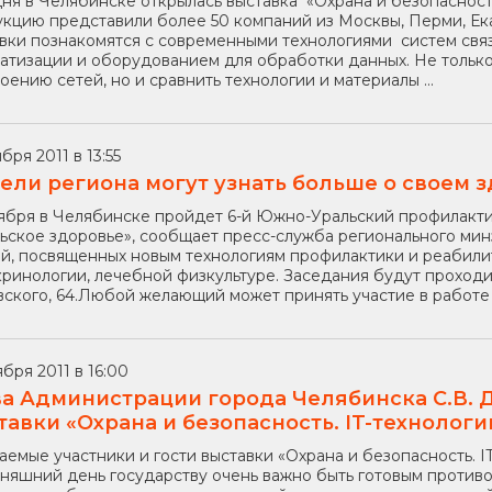
ня в Челябинске открылась выставка «Охрана и безопасность
кцию представили более 50 компаний из Москвы, Перми, Ек
вки познакомятся с современными технологиями систем свя
атизации и оборудованием для обработки данных. Не толь
оению сетей, но и сравнить технологии и материалы ...
бря 2011 в 13:55
ели региона могут узнать больше о своем 
ября в Челябинске пройдет 6-й Южно-Уральский профилакт
ьское здоровье», сообщает пресс-служба регионального мин
й, посвященных новым технологиям профилактики и реабилит
ринологии, лечебной физкультуре. Заседания будут проходи
ского, 64.Любой желающий может принять участие в работе к
ября 2011 в 16:00
ва Администрации города Челябинска С.В. 
тавки «Охрана и безопасность. IT-технолог
емые участники и гости выставки «Охрана и безопасность. IT
няшний день государству очень важно быть готовым противо