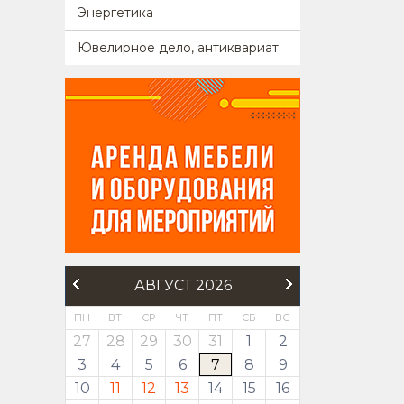
Энергетика
Ювелирное дело, антиквариат
АВГУСТ 2026
ПН
ВТ
СР
ЧТ
ПТ
СБ
ВС
27
28
29
30
31
1
2
3
4
5
6
7
8
9
10
11
12
13
14
15
16