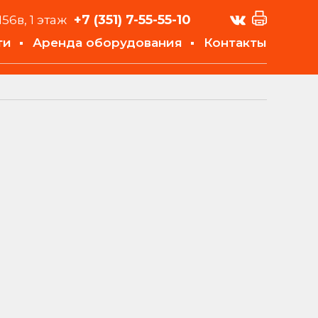
+7 (351)
7-55-55-10
156в, 1 этаж
ти
Аренда оборудования
Контакты