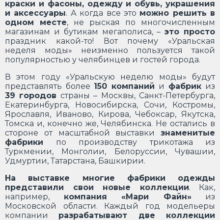
краски и фасоны, одежду и обувь, украшения
и аксессуары
. А когда все это
можно решить в
одном месте
, не рыская по многочисленным
магазинам и бутикам мегаполиса, –
это просто
праздник какой-то! Вот почему «Уральская
неделя моды» неизменно пользуется такой
популярностью у челябинцев и гостей города.
В этом году «Уральскую неделю моды» будут
представлять более
150 компаний
и
фабрик
из
39 городов
страны – Москвы, Санкт-Петербурга,
Екатеринбурга, Новосибирска, Сочи, Костромы,
Ярославля, Иваново, Кирова, Чебоксар, Якутска,
Томска и, конечно же, Челябинска. Не остались в
стороне от масштабной выставки
знаменитые
фабрики
по производству трикотажа из
Туркмении, Монголии, Белоруссии, Чувашии,
Удмуртии, Татарстана, Башкирии.
На выставке многие фабрики одежды
представили свои новые коллекции
. Как,
например,
компания «Мари Файн»
из
Московской области. Каждый год модельеры
компании
разрабатывают две коллекции