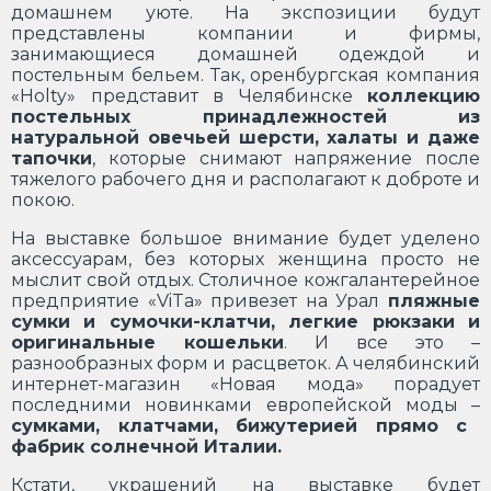
домашнем уюте. На экспозиции будут
представлены компании и фирмы,
занимающиеся домашней одеждой и
постельным бельем. Так, оренбургская компания
«Holty» представит в Челябинске
коллекцию
постельных принадлежностей из
натуральной овечьей шерсти, халаты и даже
тапочки
, которые снимают напряжение после
тяжелого рабочего дня и располагают к доброте и
покою.
На выставке большое внимание будет уделено
аксессуарам, без которых женщина просто не
мыслит свой отдых. Столичное кожгалантерейное
предприятие «ViTa» привезет на Урал
пляжные
сумки и сумочки-клатчи,
легкие рюкзаки и
оригинальные кошельки
. И все это –
разнообразных форм и расцветок. А челябинский
интернет-магазин «Новая мода» порадует
последними новинками европейской моды –
сумками, клатчами, бижутерией прямо с
фабрик солнечной Италии.
Кстати, украшений на выставке будет