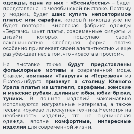
одежды, одна из них – «Весна/осень»
– будет
представлена на челябинской выставке. Поэтому
у модниц будет
шанс купить неповторимое
платье или сарафан
, который никогда уже не
будет повторен. Кировская фабрика одежды
«Бергамо» шьет платья, современные силуэты и
дизайн которых, подкупают своей
лаконичностью. Свободная форма платья
особенно привлекает своей элегантностью и еще
раз убеждает нас в том, что «красота в простом».
На выставке также
будут представлены
фольклорные мотивы
в современной моде.
Скажем,
компании «Тааруга» и «Перезвон»
из
Екатеринбурга
привезут в столицу Южного
Урала платья из штапеля, сарафаны, женские
и мужские рубахи, длинные юбки, юбки-брюки,
туники.
В пошиве изделий максимально
используются натуральные материалы, а также
тесьма, кружево и лоскутная техника. Несмотря на
необычность изделий, это не сценическая
одежда, вполне
комфортные, интересные
изделия
для современной жизни.