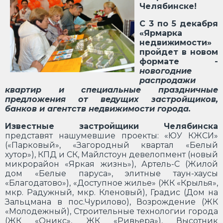
Челябинске!
С 3 по 5 декабря
«Ярмарка
недвижимости»
пройдет в новом
формате -
новогодние
распродажи
квартир и специальные праздничные
предложения от ведущих застройщиков,
банков и агентств недвижимости города.
Известные застройщики Челябинска
представят нашумевшие проекты: «ЮУ КЖСИ»
(«Парковый», «Загородный квартал «Белый
хутор»), КПД и СК, Майлстоун девелопмент (новый
микрорайон «Яркая жизнь»), Артель-С (Жилой
дом «Белые паруса», элитные таун-хаусы
«Благодатово»), «Доступное жилье» (ЖК «Крылья»,
мкр. Радужный, мкр. Кленовый), Градис (Дом на
Зальцмана в пос.Чурилово), Возрождение (ЖК
«Молодежный), Строительные технологии города
(ЖК «Оникс», ЖК «Ривьера»), Высотник