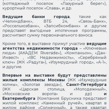
(коттеджный поселок «Лазурный берег»),
курортный поселок «Слава», и др.
Ведущие банки города
, такие как
«Челиндбанк», ВТБ 24, «Связь-Банк»,
«Россельхозбанк», «Запсибкомбанк» и другие
представят выгодные ипотечные программы,
рассчитают сумму первоначального взноса.
Кроме того, в выставке примут участие
ведущие
агентства недвижимости города
– «Ключевые
люди» (АКАДЕМ Riverside»), «Компаньон», «Дан-
Инвест» , «IBC Недвижимость», «Серебряный
ключ» (ЖК «Радуга»), «Изумрудный город», «А-1»,
и другие.
Впервые на выставке будут представлены
жилые комплексы Москвы
(ЖК «Изумрудные
холмы», «Золотая звезда»),
Санкт-Петербурга
(ЖК «Царская столица, «Молодежный»,
«Московские ворота» и др)
и
Екатеринбурга
(Компания Брусника представит
жилой комплекс «Каменный ручей», квартал в
жилом районе «Солнечный», а также квартал