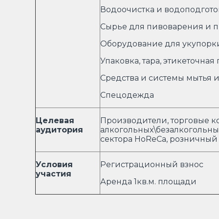
Водоочистка и водоподгото
Сырье для пивоварения и п
Оборудование для укупорк
Упаковка, тара, этикеточная
Средства и системы мытья и
Спецодежда
Целевая
Производители, торговые 
аудитория
алкогольных\безалкогольны
сектора HoReCa, розничный 
Условия
Регистрационный 
участия
Аренда 1кв.м. пл