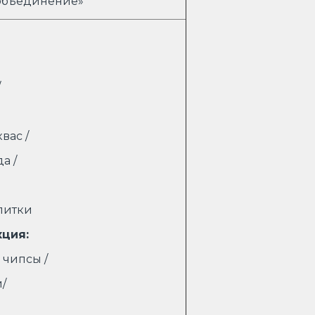
объединение»
/
вас /
а /
питки
кция:
 чипсы /
/