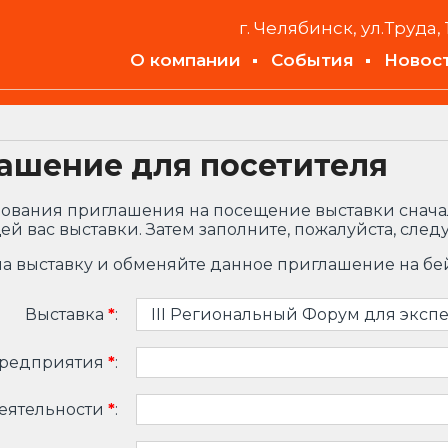
г. Челябинск, ул.Труда, 
О компании
События
Новос
ашение для посетителя
ования приглашения на посещение выставки снача
й вас выставки. Затем заполните, пожалуйста, след
а выставку и обменяйте данное приглашение на бе
Выставка
*
:
предприятия
*
:
еятельности
*
: