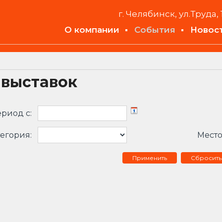
г. Челябинск, ул.Труда, 
О компании
События
Новос
 выставок
риод c:
егория:
Место
Сбросить