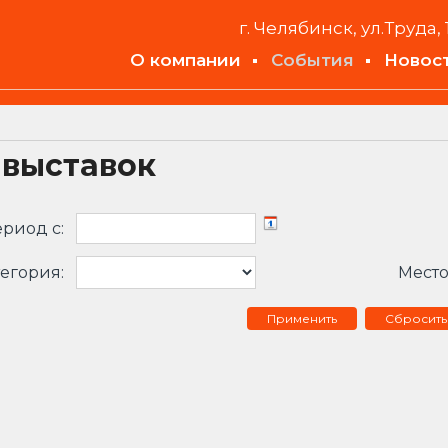
г. Челябинск, ул.Труда, 
О компании
События
Новос
 выставок
риод c:
егория:
Место
Сбросить