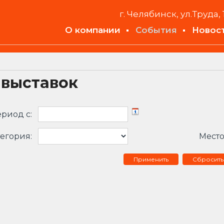
г. Челябинск, ул.Труда, 
О компании
События
Новос
 выставок
риод c:
егория:
Место
Сбросить