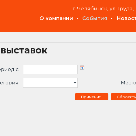
г. Челябинск, ул.Труда, 
О компании
События
Новос
 выставок
риод c:
егория:
Место
Сбросить