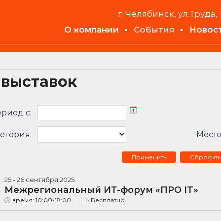
г. Челябинск, ул.Труда, 
О компании
События
Новос
 выставок
риод c:
егория:
Место
Сбросить
25
-
26
сентября
2025
Межрегиональный ИТ-форум «ПРО IT»
время:
10:00-18:00
Бесплатно