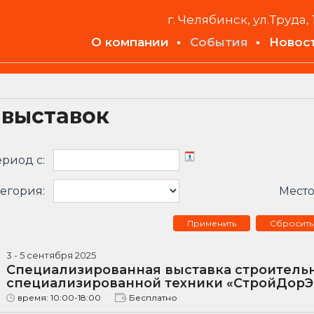
г. Челябинск, ул.Труда, 
О компании
События
Новос
 выставок
риод c:
егория:
Место
Сбросить
3
-
5
сентября
2025
Специализированная выставка строитель
специализированной техники «СтройДорЭ
время:
10:00-18:00
Бесплатно