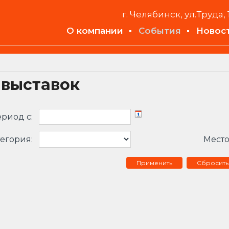
г. Челябинск, ул.Труда, 
О компании
События
Новос
 выставок
риод c:
егория:
Место
Сбросить