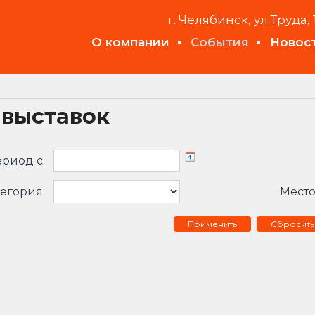
г. Челябинск, ул.Труда, 
О компании
События
Новос
 выставок
риод c:
егория:
Место
Сбросить