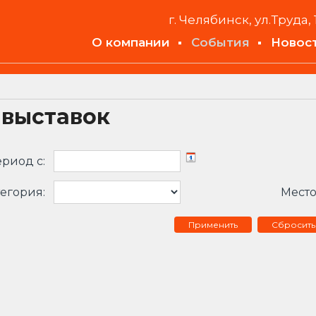
г. Челябинск, ул.Труда, 
О компании
События
Новос
 выставок
риод c:
егория:
Место
Сбросить