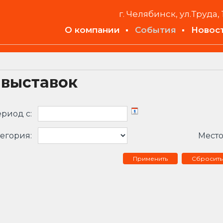
г. Челябинск, ул.Труда, 
О компании
События
Новос
 выставок
риод c:
егория:
Место
Сбросить