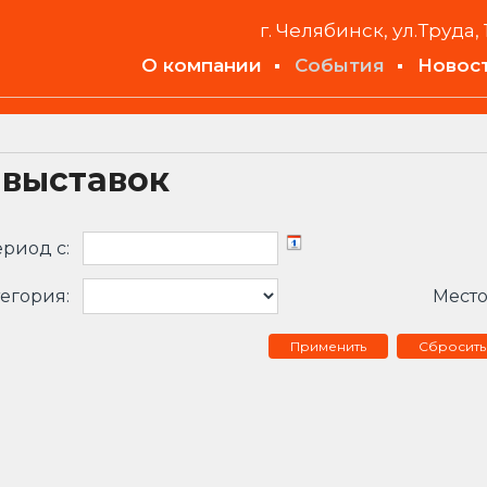
г. Челябинск, ул.Труда, 
О компании
События
Новос
 выставок
риод c:
егория:
Место
Сбросить