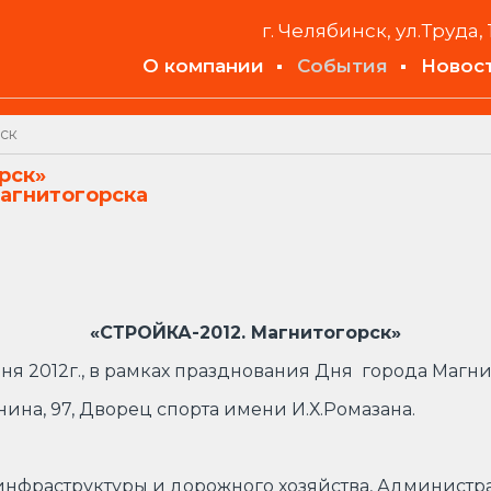
г. Челябинск, ул.Труда, 
О компании
События
Новос
ск
рск»
Магнитогорска
«СТРОЙКА-2012. Магнитогорск»
ня 2012г., в рамках празднования Дня города Магн
нина, 97, Дворец спорта имени И.Х.Ромазана.
 инфраструктуры и дорожного хозяйства, Администр