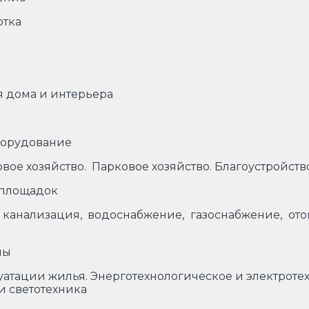
отка
я дома и интерьера
оборудование
вое хозяйство. Парковое хозяйство. Благоустройст
 площадок
 канализация, водоснабжение, газоснабжение, от
мы
уатации жилья. Энерготехнологическое и электрот
и светотехника