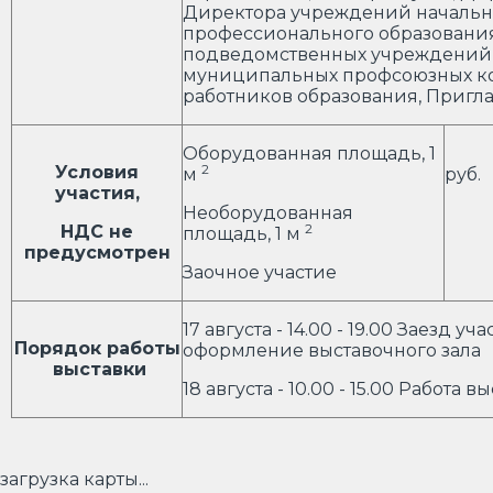
Директора учреждений начальн
профессионального образовани
подведомственных учреждений
муниципальных профсоюзных к
работников образования, Пригл
Оборудованная площадь, 1
2
2
Условия
м
руб.
участия,
Необорудованная
2
НДС не
площадь, 1 м
предусмотрен
Заочное участие
17 августа - 14.00 - 19.00 Заезд уч
Порядок работы
оформление выставочного зала
выставки
18 августа - 10.00 - 15.00 Работа в
загрузка карты...