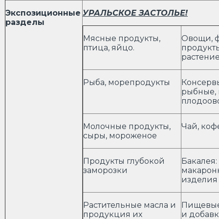
Экспозиционные
УРАЛЬСКОЕ ЗАСТОЛЬЕ!
разделы
Мясные продукты,
Овощи, ф
птица, яйцо.
продукт
растени
Рыба, морепродукты
Консерв
рыбные,
плодоов
Молочные продукты,
Чай, коф
сыры, мороженое
Продукты глубокой
Бакалея:
заморозки
макарон
издел
Растительные масла и
Пищевые
продукция их
и добавк