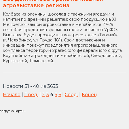
агровыставке региона
Колбаса из оленины, шоколад с таёжными ягодами и
напитки по древним рецептам: свою продукцию на XI
Межрегиональной агровыставке в Челябинске 27-29
сентября представят фермеры шести регионов УрФО.
Выставка будет проходить в конгресс-холле «Таганай»
(г. Челябинск, ул. Труда, 181). Свои достижения и
инновации покажут предприятия агропромышленного
комплекса территорий Уральского федерального округа.
Крупнейшие агрохолдинги Челябинской, Свердловской,
Курганской, Тюменской...
Новости 31 - 40 из 3653
Начало
|
Пред.
|
2
3
4
5
6
|
След.
|
Конец
загрузка карты...