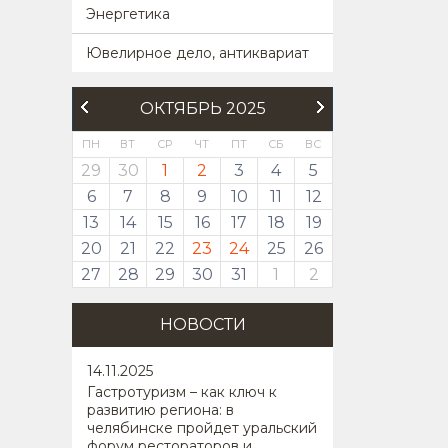
Энергетика
Ювелирное дело, антиквариат
ОКТЯБРЬ 2025
ПН
ВТ
СР
ЧТ
ПТ
СБ
ВС
29
30
1
2
3
4
5
6
7
8
9
10
11
12
13
14
15
16
17
18
19
20
21
22
23
24
25
26
27
28
29
30
31
1
2
НОВОСТИ
14
.11.2025
Гастротуризм – как ключ к
развитию региона: в
челябинске пройдет уральский
форум рестораторов и