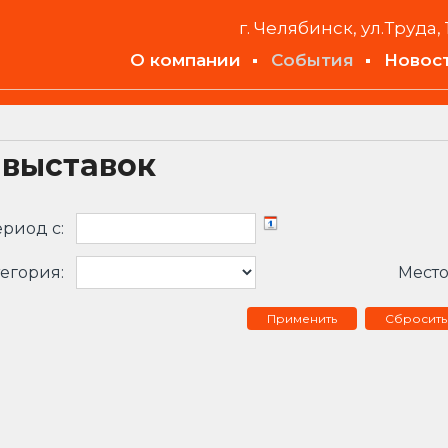
г. Челябинск, ул.Труда, 
О компании
События
Новос
 выставок
риод c:
егория:
Место
Сбросить