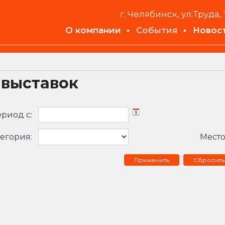
г. Челябинск, ул.Труда, 
О компании
События
Новос
 выставок
риод c:
егория:
Место
Сбросить