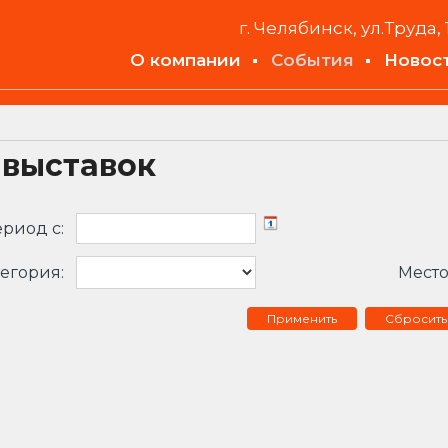
г. Челябинск, ул.Труда, 
О компании
События
Новос
 выставок
риод c:
егория:
Место
Сбросить