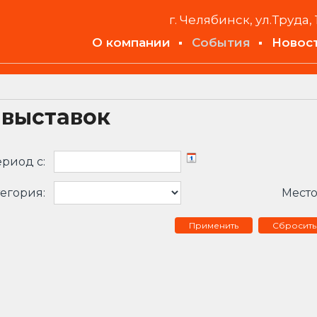
г. Челябинск, ул.Труда, 
О компании
События
Новос
 выставок
риод c:
егория:
Место
Сбросить