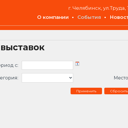
г. Челябинск, ул.Труда, 
О компании
События
Новос
 выставок
риод c:
егория:
Место
Сбросить