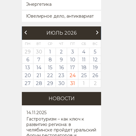
Энергетика
Ювелирное дело, антиквариат
ИЮЛЬ 2026
ПН
ВТ
СР
ЧТ
ПТ
СБ
ВС
29
30
1
2
3
4
5
6
7
8
9
10
11
12
13
14
15
16
17
18
19
20
21
22
23
24
25
26
27
28
29
30
31
1
2
НОВОСТИ
14
.11.2025
Гастротуризм – как ключ к
развитию региона: в
челябинске пройдет уральский
форум рестораторов и