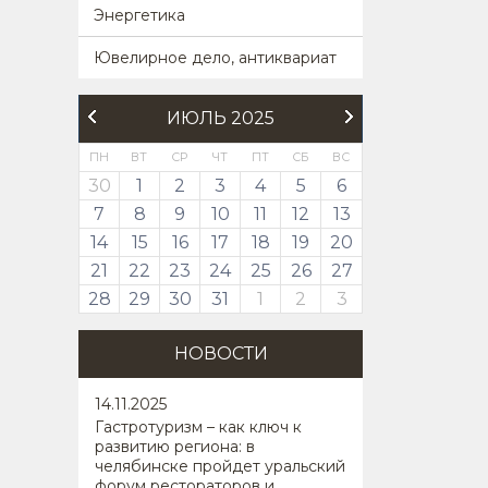
Энергетика
Ювелирное дело, антиквариат
ИЮЛЬ 2025
ПН
ВТ
СР
ЧТ
ПТ
СБ
ВС
30
1
2
3
4
5
6
7
8
9
10
11
12
13
14
15
16
17
18
19
20
21
22
23
24
25
26
27
28
29
30
31
1
2
3
НОВОСТИ
14
.11.2025
Гастротуризм – как ключ к
развитию региона: в
челябинске пройдет уральский
форум рестораторов и