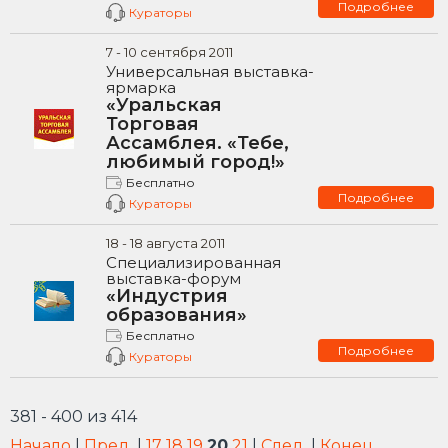
Подробнее
Кураторы
7
-
10
сентября
2011
Универсальная выставка-
ярмарка
«Уральская
Торговая
Ассамблея. «Тебе,
любимый город!»
Бесплатно
Подробнее
Кураторы
18
-
18
августа
2011
Специализированная
выставка-форум
«Индустрия
образования»
Бесплатно
Подробнее
Кураторы
381 - 400 из 414
Начало
|
Пред.
|
17
18
19
20
21
|
След.
|
Конец