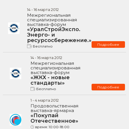
14
-
16
марта
2012
Межрегиональная
специализированная
выставка-форум
«УралСтройЭкспо.
Энерго- и
ресурсосбережение.»
Подробнее
Бесплатно
14
-
16
марта
2012
Межрегиональная
специализированная
выставка-форум
«ЖКХ - новые
стандарты»
Подробнее
Бесплатно
1
-
4
марта
2012
Продовольственная
выставка-ярмарка
«Покупай
Отечественное»
время:
10:00-18:00