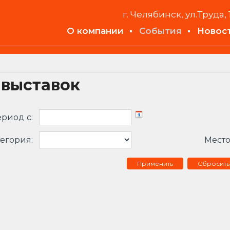
г. Челябинск, ул.Труда, 
О компании
События
Новос
 выставок
риод c:
егория:
Место
Сбросить