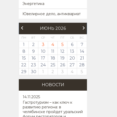
Энергетика
Ювелирное дело, антиквариат
ИЮНЬ 2026
ПН
ВТ
СР
ЧТ
ПТ
СБ
ВС
1
2
3
4
5
6
7
8
9
10
11
12
13
14
15
16
17
18
19
20
21
22
23
24
25
26
27
28
29
30
1
2
3
4
5
НОВОСТИ
14
.11.2025
Гастротуризм – как ключ к
развитию региона: в
челябинске пройдет уральский
форум рестораторов и