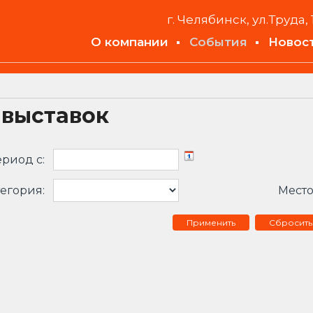
г. Челябинск, ул.Труда, 
О компании
События
Новос
 выставок
риод c:
егория:
Место
Сбросить