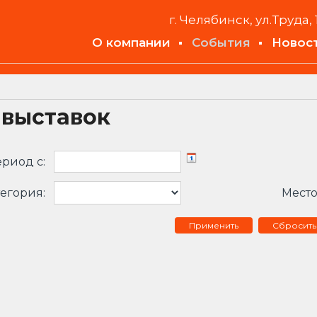
г. Челябинск, ул.Труда, 
О компании
События
Новос
 выставок
риод c:
егория:
Место
Сбросить