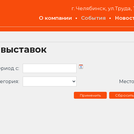
г. Челябинск, ул.Труда, 
О компании
События
Новос
 выставок
риод c:
егория:
Место
Сбросить