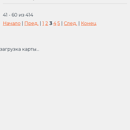
41 - 60 из 414
Начало
|
Пред.
|
1
2
3
4
5
|
След.
|
Конец
загрузка карты...