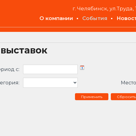
г. Челябинск, ул.Труда, 
О компании
События
Новос
 выставок
риод c:
егория:
Место
Сбросить