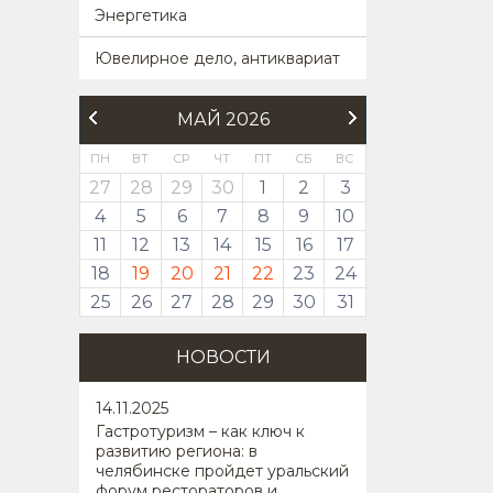
Энергетика
Ювелирное дело, антиквариат
МАЙ 2026
ПН
ВТ
СР
ЧТ
ПТ
СБ
ВС
27
28
29
30
1
2
3
4
5
6
7
8
9
10
11
12
13
14
15
16
17
18
19
20
21
22
23
24
25
26
27
28
29
30
31
НОВОСТИ
14
.11.2025
Гастротуризм – как ключ к
развитию региона: в
челябинске пройдет уральский
форум рестораторов и