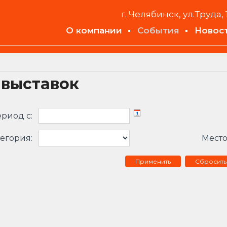
г. Челябинск, ул.Труда, 
О компании
События
Новос
 выставок
риод c:
егория:
Место
Сбросить