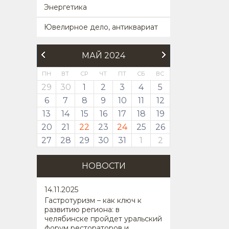
Энергетика
Ювелирное дело, антиквариат
МАЙ 2024
ПН
ВТ
СР
ЧТ
ПТ
СБ
ВС
29
30
1
2
3
4
5
6
7
8
9
10
11
12
13
14
15
16
17
18
19
20
21
22
23
24
25
26
27
28
29
30
31
1
2
НОВОСТИ
14
.11.2025
Гастротуризм – как ключ к
развитию региона: в
челябинске пройдет уральский
форум рестораторов и