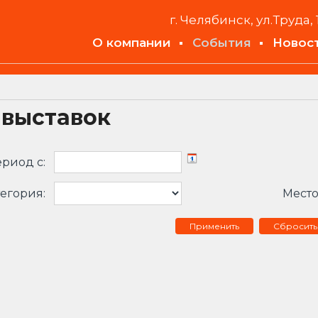
г. Челябинск, ул.Труда, 
О компании
События
Новос
 выставок
риод c:
егория:
Место
Сбросить