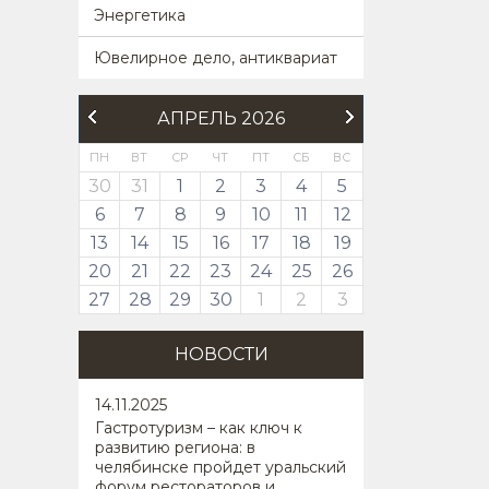
Энергетика
Ювелирное дело, антиквариат
АПРЕЛЬ 2026
ПН
ВТ
СР
ЧТ
ПТ
СБ
ВС
30
31
1
2
3
4
5
6
7
8
9
10
11
12
13
14
15
16
17
18
19
20
21
22
23
24
25
26
27
28
29
30
1
2
3
НОВОСТИ
14
.11.2025
Гастротуризм – как ключ к
развитию региона: в
челябинске пройдет уральский
форум рестораторов и