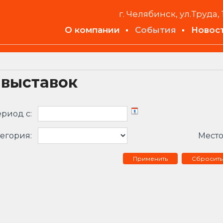
г. Челябинск, ул.Труда, 
О компании
События
Новос
 выставок
риод c:
егория:
Место
Сбросить