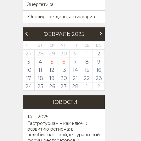
Энергетика
Ювелирное дело, антиквариат
ФЕВРАЛЬ 2025
ПН
ВТ
СР
ЧТ
ПТ
СБ
ВС
27
28
29
30
31
1
2
3
4
5
6
7
8
9
10
11
12
13
14
15
16
17
18
19
20
21
22
23
24
25
26
27
28
1
2
НОВОСТИ
14
.11.2025
Гастротуризм – как ключ к
развитию региона: в
челябинске пройдет уральский
форум рестораторов и