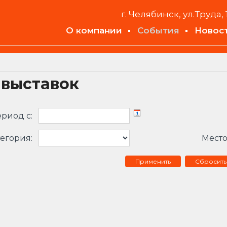
г. Челябинск, ул.Труда, 
О компании
События
Новос
 выставок
риод c:
егория:
Место
Сбросить