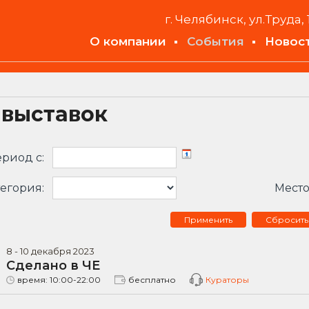
г. Челябинск, ул.Труда, 
О компании
События
Новос
 выставок
риод c:
егория:
Место
Сбросить
8
-
10
декабря
2023
Сделано в ЧЕ
время:
10:00-22:00
бесплатно
Кураторы