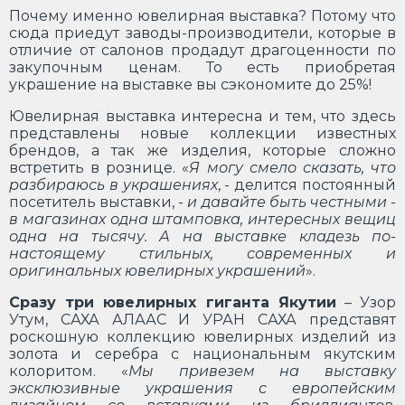
Почему именно ювелирная выставка? Потому что
сюда приедут заводы-производители, которые в
отличие от салонов продадут драгоценности по
закупочным ценам. То есть приобретая
украшение на выставке вы сэкономите до 25%!
Ювелирная выставка интересна и тем, что здесь
представлены новые коллекции известных
брендов, а так же изделия, которые сложно
встретить в рознице. «
Я могу смело сказать, что
разбираюсь в украшениях
, - делится постоянный
посетитель выставки, -
и давайте быть честными -
в магазинах одна штамповка, интересных вещиц
одна на тысячу. А на выставке кладезь по-
настоящему стильных, современных и
оригинальных ювелирных украшений
».
Сразу три ювелирных гиганта Якутии
– Узор
Утум, САХА АЛААС И УРАН САХА представят
роскошную коллекцию ювелирных изделий из
золота и серебра с национальным якутским
колоритом. «
Мы привезем на выставку
эксклюзивные украшения с европейским