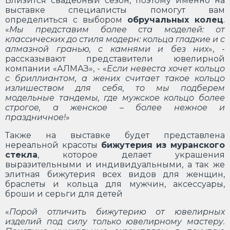
Близится свадебный сезон, поэтому именно на
выставке специалисты помогут вам
определиться с выбором
обручальных колец
.
«
Мы представим более ста моделей: от
классических до стиля модерн: кольца гладкие и с
алмазной гранью, с камнями и без них
», -
рассказывают представители ювелирной
компании «АЛМАЗ», - «
Если невеста хочет кольцо
с бриллиантом, а жених считает такое кольцо
излишеством для себя, то мы подберем
модельные тандемы, где мужское кольцо более
строгое, а женское – более нежное и
праздничное!
»
Также на выставке будет представлена
нереальной красоты
бижутерия из муранского
стекла
, которое делает украшения
выразительными и индивидуальными, а так же
элитная бижутерия всех видов для женщин,
браслеты и кольца для мужчин, аксессуары,
броши и серьги для детей
«
Порой отличить бижутерию от ювелирных
изделий под силу только ювелирному мастеру.