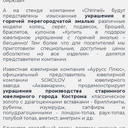
бирюзы
».
А на стенде компании «Chirineli» будут
представлены изысканные
украшения с
горячей перегородчатой эмалью
: различные
модели колец, серёг, подвесок, брошей,
браслетов, кулонов. «
Купить в подарок
ювелирное украшение с горячей эмалью –
бесценно! Тем более что для посетителей мы
приготовили специальные, доступные цены
абсолютно на все изделия
» - делятся
представители компании.
Известная ювелирная компания «Аурусс Плюс»,
официальный представитель ювелирной
компании SOKOLOV и ювелирного
завода «Аквамарин», продемонстрирует
украшения производства старинного
ювелирного города Кострома
: классическое
золото с драгоценными вставками - бриллианты,
рубины, изумруды, сапфиры и
полудрагоценными - лондон-топаз, раух-топаз,
голубой топаз, аметист, аметрин и др.