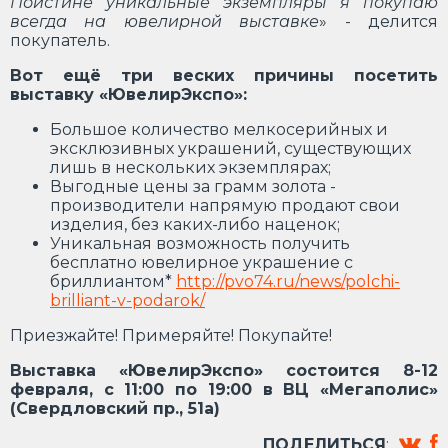
Поистине уникальные экземпляры я покупаю
всегда на ювелирной выставке
» - делится
покупатель.
Вот ещё три веских причины посетить
выставку «ЮвелирЭкспо»:
Большое количество мелкосерийных и
эксклюзивных украшений, существующих
лишь в нескольких экземплярах;
Выгодные цены за грамм золота -
производители напрямую продают свои
изделия, без каких-либо наценок;
Уникальная возможность получить
бесплатно ювелирное украшение с
бриллиантом*
http://pvo74.ru/news/polchi-
brilliant-v-podarok/
Приезжайте! Примеряйте! Покупайте!
Выставка «ЮвелирЭкспо» состоится 8-12
февраля, с 11:00 по 19:00 в ВЦ «Мегаполис»
(Свердловский пр., 51а)
ПОДЕЛИТЬСЯ
: