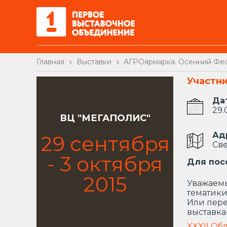
Главная
Выставки
АГРОярмарка. Осенний Фес
Участн
Да
29.
ВЦ "МЕГАПОЛИС"
Ад
29
сентября
Све
-
3
октября
Для пос
2015
Уважаемы
тематики
Или пере
выставка
XXXII Об