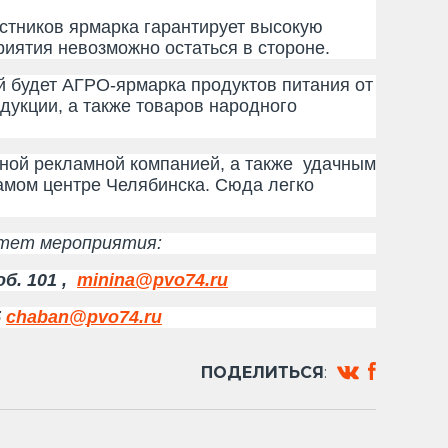
тников ярмарка гарантирует высокую
иятия невозможно остаться в стороне.
й будет АГРО-ярмарка продуктов питания от
дукции, а также товаров народного
й рекламной компанией, а также удачным
амом центре Челябинска. Сюда легко
тет мероприятия:
об. 101 ,
minina@pvo74.ru
5
chaban
@
pvo
74.
ru
ПОДЕЛИТЬСЯ
: