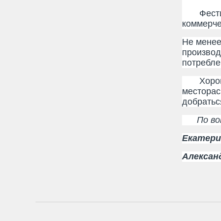
Фестивал
коммерче
Не менее
производ
потребле
Хорошая
месторас
добратьс
По вопр
Екатерин
Александ