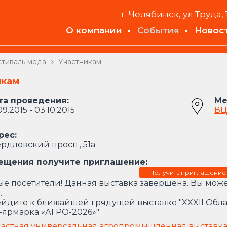
г. Челябинск, ул.Труда, 
О компании
События
Новос
тиваль мёда
Участникам
икам
та проведения:
Ме
09.2015 - 03.10.2015
ВЦ
рес:
рдловский просп., 51а
ещения получите приглашение:
Получить приглашение
е посетители! Данная выставка завершена. Вы може
.
йдите к ближайшей грядущей выставке "XXXII Обл
-ярмарка «АГРО-2026»"
ластная универсальная агропромышленная выставк