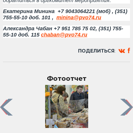
обратиться в оргкомитет мероприятия:
Екатерина Минина +7 9043064221 (моб) , (351)
755-55-10 доб. 101 ,
minina@pvo74.ru
Александра Чабан +7 951 785 75 02, (351) 755-
55-10 доб. 115
chaban
@
pvo
74.
ru
ПОДЕЛИТЬСЯ
:
Фотоотчет
Previous
Nex