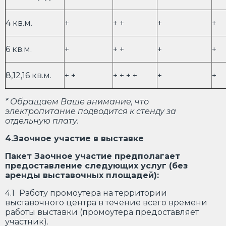
4 кв.м.
+
+ +
+
+
6 кв.м.
+
+ +
+
+
8,12,16 кв.м.
+ +
+ + + +
+
+
* Обращаем Ваше внимание, что
электропитание подводится к стенду за
отдельную плату.
4.Заочное участие в выставке
Пакет Заочное участие предполагает
предоставление следующих услуг (без
аренды выставочных площадей):
4.1
Работу промоутера на территории
выставочного центра в течение всего времени
работы выставки (промоутера предоставляет
участник).