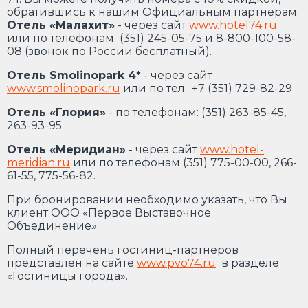
обратившись к нашим Официальным партнерам.
Отель «Малахит»
- через сайт
www.hotel74.ru
или по телефонам (351) 245-05-75 и 8-800-100-58-
08 (звонок по России бесплатный).
Отель Smolinopark 4*
- через сайт
www.smolinopark.ru
или по тел.: +7 (351) 729-82-29
Отель «Глория»
- по телефонам: (351) 263-85-45,
263-93-95.
Отель «Меридиан»
- через сайт
www.hotel-
meridian.ru
или по телефонам (351) 775-00-00, 266-
61-55, 775-56-82.
При бронировании необходимо указать, что Вы
клиент ООО «Первое Выставочное
Объединение».
Полный перечень гостиниц-партнеров
представлен на сайте
www.pvo74.ru
в разделе
«Гостиницы города».