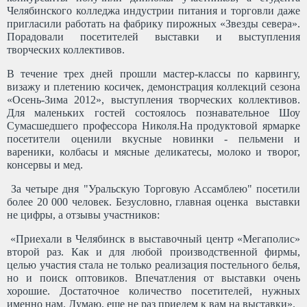
Челябинского колледжа индустрии питания и торговли даже
пригласили работать на фабрику пирожных «Звезды севера».
Порадовали посетителей выставки и выступления
творческих коллективов.
В течение трех дней прошли мастер-классы по карвингу,
визажу и плетению косичек, демонстрация коллекций сезона
«Осень-Зима 2012», выступления творческих коллективов.
Для маленьких гостей состоялось познавательное Шоу
Сумасшедшего профессора Николя.
На продуктовой ярмарке
посетители оценили вкусные новинки - пельмени и
вареники, колбасы и мясные деликатесы, молоко и творог,
консервы и мед.
За четыре дня "Уральскую Торговую Ассамблею" посетили
более 20 000 человек. Безусловно, главная оценка выставки
не цифры, а отзывы участников:
«Приехали в Челябинск в выставочный центр «Мегаполис»
второй раз. Как и для любой производственной фирмы,
целью участия стала не только реализация постельного белья,
но и поиск оптовиков. Впечатления от выставки очень
хорошие. Достаточное количество посетителей, нужных
именно нам. Думаю, еще не раз приедем к вам на выставки».