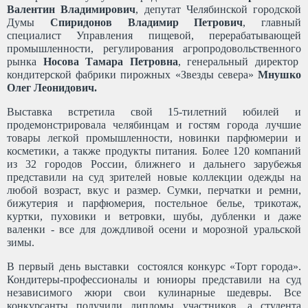
Валентин Владимирович
, депутат Челябинской городской
Думы
Спиридонов Владимир Петрович
, главный
специалист Управления пищевой, перерабатывающей
промышленности, регулирования агропродовольственного
рынка
Носова Тамара Петровна
, генеральный директор
кондитерской фабрики пирожных «Звезды севера»
Мнушко
Олег Леонидович.
Выставка встретила свой 15-тилетний юбилей и
продемонстрировала челябинцам и гостям города лучшие
товары легкой промышленности, новинки парфюмерии и
косметики, а также продукты питания. Более 120 компаний
из 32 городов России, ближнего и дальнего зарубежья
представили на суд зрителей новые коллекции одежды на
любой возраст, вкус и размер. Сумки, перчатки и ремни,
бижутерия и парфюмерия, постельное белье, трикотаж,
куртки, пуховики и ветровки, шубы, дубленки и даже
валенки - все для дождливой осени и морозной уральской
зимы.
В первый день выставки состоялся конкурс «Торт города».
Кондитеры-профессионалы и юниоры представили на суд
независимого жюри свои кулинарные шедевры. Все
конкурсанты получили дипломы участников, а студента