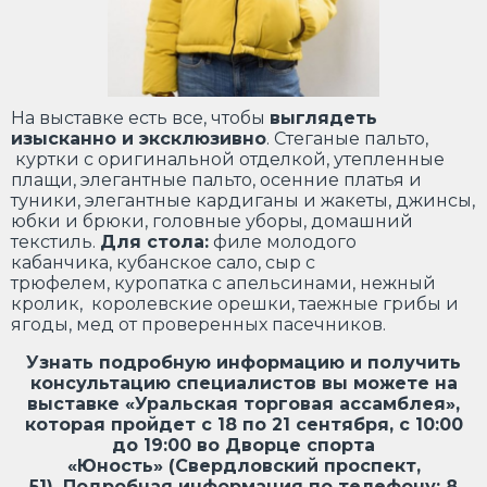
На выставке есть все, чтобы
выглядеть
изысканно и эксклюзивно
. Стеганые пальто,
куртки с оригинальной отделкой, утепленные
плащи, элегантные пальто, осенние платья и
туники, элегантные кардиганы и жакеты, джинсы,
юбки и брюки, головные уборы, домашний
текстиль.
Для стола:
филе молодого
кабанчика, кубанское сало, сыр с
трюфелем, куропатка с апельсинами, нежный
кролик, королевские орешки, таежные грибы и
ягоды, мед от проверенных пасечников.
Узнать подробную информацию и получить
консультацию специалистов вы можете на
выставке
«Уральская торговая ассамблея»
,
которая пройдет с 18 по 21 сентября, с 10:00
до 19:00 во Дворце спорта
«Юность» (Свердловский проспект,
51). Подробная информация по телефону: 8