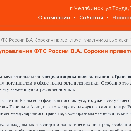
г. Челябинск, ул.Труда, 
О компании
События
Новос
ТС России В.А. Сорокин приветствует участников выставки "
правления ФТС России В.А. Сорокин привет
ам межрегиональной
специализированной выставки «Транспо
ым потенциалом в сфере транспорта и логистики. Особенно это 
в эту важнейшую отрасль экономики.
развития Уральского федерального округа, то, уже в силу свое
тов - Европы и Азии, и в то же время находясь в самом центре
истемы международного транзита, своеобразным «экономическим
мультимодальных траспортно-логистических центров, особенн
ртную инфраструктуру, - предоставит массу возможностей для 