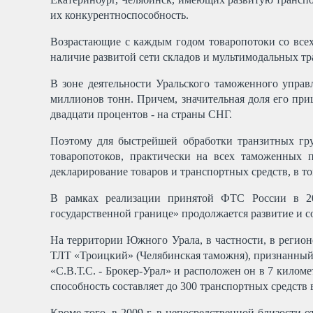
их конкурентноспособность.
Возрастающие с каждым годом товаропотоки со всех
наличие развитой сети складов и мультимодальных т
В зоне деятельности Уральского таможенного управ
миллионов тонн. Причем, значительная доля его при
двадцати процентов - на страны СНГ.
Поэтому для быстрейшей обработки транзитных гру
товаропотоков, практически на всех таможенных 
декларирование товаров и транспортных средств, в том
В рамках реализации принятой ФТС России в 20
государственной границе» продолжается развитие и 
На территории Южного Урала, в частности, в регио
ТЛТ «Троицкий» (Челябинская таможня), признанны
«С.В.Т.С. - Брокер-Урал» и расположен он в 7 кило
способность составляет до 300 транспортных средств 
Кроме того, в 2009 г. в непосредственной близост