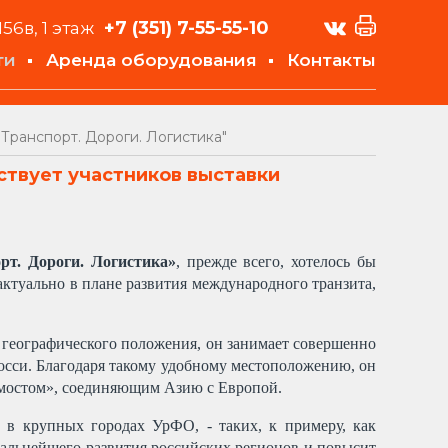
+7 (351)
7-55-55-10
156в, 1 этаж
ти
Аренда оборудования
Контакты
Транспорт. Дороги. Логистика"
ствует участников выставки
рт. Дороги. Логистика»
, прежде всего, хотелось бы
актуально в плане развития международного транзита,
го географического положения, он занимает совершенно
 Росси. Благодаря такому удобному местоположению, он
 мостом», соединяющим Азию с Европой.
о в крупных городах УрФО, - таких, к примеру, как
дальнейшего развития российских регионов и повысит