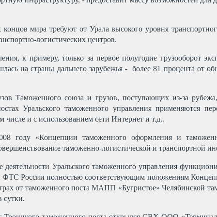
 концов мира требуют от Урала высокого уровня транспортного
ранспортно-логистических центров.
ления, к примеру, только за первое полугодие грузооборот эк
шлась на страны дальнего зарубежья - более 81 процента от об
зов Таможенного союза и грузов, поступающих из-за рубежа,
постах Уральского таможенного управления применяются пе
 числе и с использованием сети Интернет и т.д..
08 году «Концепции таможенного оформления и таможенн
совершенствование таможенно-логистической и транспортной и
не деятельности Уральского таможенного управления функциони
й ФТС России полностью соответствующим положениям Концепци
метрах от таможенного поста МАПП «Бугристое» Челябинской там
в сутки.
и от Троицкого таможенного поста открылся СВХ ООО «Термин