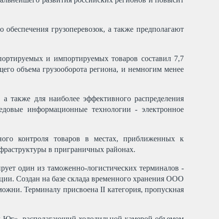
 обеспечения грузоперевозок, а также предполагают
спортируемых и импортируемых товаров составил 7,7
щего объема грузооборота региона, и немногим менее
 а также для наиболее эффективного распределения
редовые информационные технологии - электронное
ого контроля товаров в местах, приближенных к
нфраструктуры в приграничных районах.
рует один из таможенно-логистических терминалов -
и. Создан на базе склада временного хранения ООО
ожни. Терминалу присвоена II категория, пропускная
ал-Юг», располагающий холодильной камерой объемом