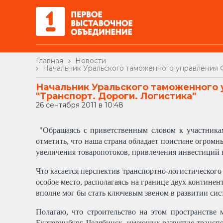
Главная
Новости
Начальник Уральского таможенного управления Ф
Начальник Уральского таможенного у
"Транспорт. Дороги. Логистика"
26 сентября 2011 в 10:48
"Обращаясь с приветственным словом к участник
отметить, что наша страна обладает поистине огромн
увеличения товаропотоков, привлечения инвестиций 
Что касается перспектив транспортно-логистического 
особое место, располагаясь на границе двух континен
вполне мог бы стать ключевым звеном в развитии с
Полагаю, что строительство на этом пространстве 
Екатеринбург, Челябинск, имеющих развитую транспо